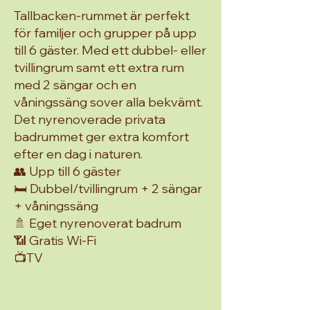
Tallbacken-rummet är perfekt
för familjer och grupper på upp
till 6 gäster. Med ett dubbel- eller
tvillingrum samt ett extra rum
med 2 sängar och en
våningssäng sover alla bekvämt.
Det nyrenoverade privata
badrummet ger extra komfort
efter en dag i naturen.
👥 Upp till 6 gäster
🛏️ Dubbel/tvillingrum + 2 sängar
+ våningssäng
🚿 Eget nyrenoverat badrum
📶 Gratis Wi-Fi
📺TV