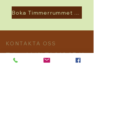
Boka Timmerrummet nu
KONTAKTA OSS
Tel.:
+46 (0) 76 810 85 11
hej@timber-lodge.se
Skålsjön 302
82895 Viksjöfors
avtryck
Dataskydd
Regler och villkor