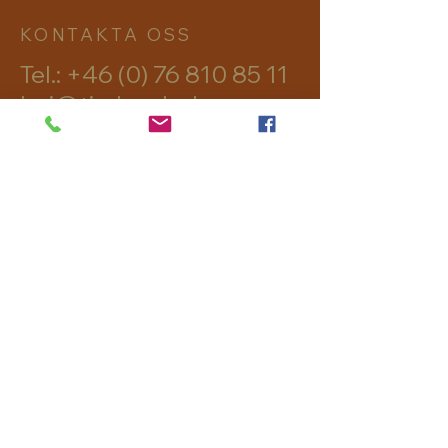
KONTAKTA OSS
Tel.:
+46 (0) 76 810 85 11
hej@timber-lodge.se
Skålsjön 302
82895 Viksjöfors
avtryck
Dataskydd
Regler och villkor
© 2026 Skålsjögården Timber
Lodge AB