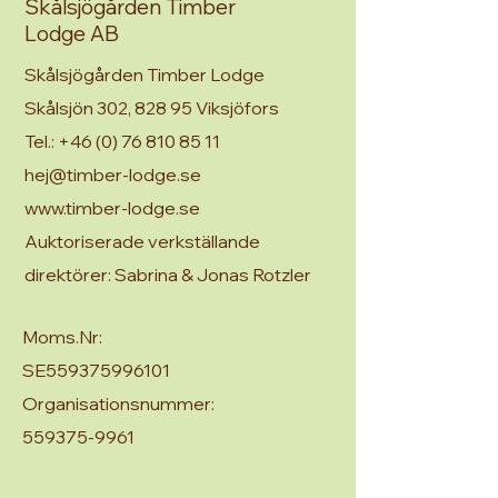
Skålsjögården Timber
Lodge AB
Skålsjögården Timber Lodge
Skålsjön 302, 828 95 Viksjöfors
Tel.:
+46 (0) 76 810 85 11
hej@timber-lodge.se
www.timber-lodge.se
Auktoriserade verkställande
direktörer: Sabrina & Jonas Rotzler
Moms.Nr:
SE559375996101
Organisationsnummer:
559375-9961