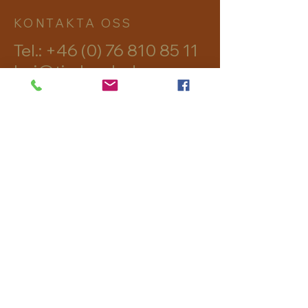
KONTAKTA OSS
Tel.:
+46 (0) 76 810 85 11
hej@timber-lodge.se
Skålsjön 302
82895 Viksjöfors
avtryck
Dataskydd
Regler och villkor
© 2026 Skålsjögården Timber
Lodge AB