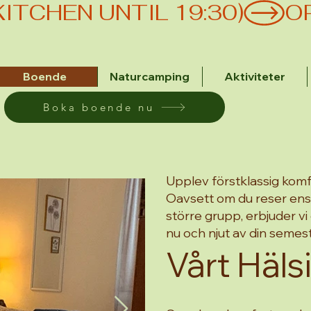
(KITCHEN UNTIL 19:30)
Boende
Naturcamping
Aktiviteter
Boka boende nu
Upplev förstklassig komfo
Oavsett om du reser ensa
större grupp, erbjuder vi
nu och njut av din semester
Vårt Häl