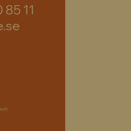
0 85 11
e.se
 och