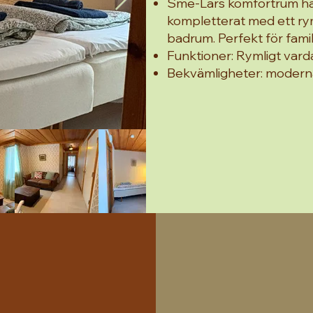
Sme-Lars komfortrum ha
kompletterat med ett rym
badrum. Perfekt för famil
Funktioner: Rymligt varda
Bekvämligheter: moderna