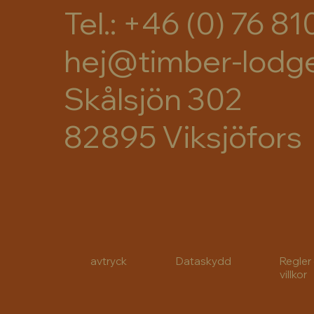
Tel.: +46 (0) 76 81
hej@timber-lodg
Skålsjön 302
82895 Viksjöfors
avtryck
Dataskydd
Regler
villkor