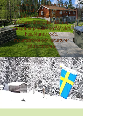
semester med spännande
vinter- och sommaräventyr:
från snöskoturer och
slädturer till längdskidåkning
på spåren precis framför vårt
hus. Njut av rodd,
mountainbike och naturturer
på sommaren.