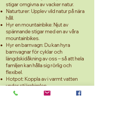
stigar omgivna av vacker natur.
Naturturer: Upplev vild natur på nära
håll.
Hyr en mountainbike: Njut av
spännande stigar med en av våra
mountainbikes.
Hyr en barnvagn: Du kan hyra
barnvagnar för cyklar och
längdskidåkning av oss – så att hela
familjen kan hålla sig rörlig och
flexibel.
Hotpot: Koppla av i varmt vatten
under stjärnhimlen.
Rökbastu: Koppla av i vår traditionella
rökbastu.
Eldstuga & grill: Koppla av i vår mysiga
stuga och njut av regionala
specialiteter.