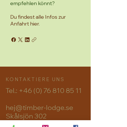
empfehlen könnt?
Du findest alle Infos zur
Anfahrt hier.
KONTAKTIERE UNS
Tel.:
+46 (0) 76 810 85 11
hej@timber-lodge.se
Skålsjön 302
82895 Viksjöfors