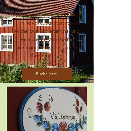
erwartet dich mit einer
gemütlichen Unterkunft, die
eine voll ausgestattete
Küche, zwei Schlafzimmer und
eine private Veranda für
unvergessliche, entspannte
Stunden bietet.
Buche jetzt