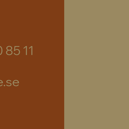
0 85 11
e.se