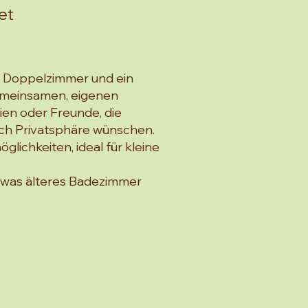
et
n Doppelzimmer und ein
emeinsamen, eigenen
ien oder Freunde, die
ch Privatsphäre wünschen.
glichkeiten, ideal für kleine
twas älteres Badezimmer