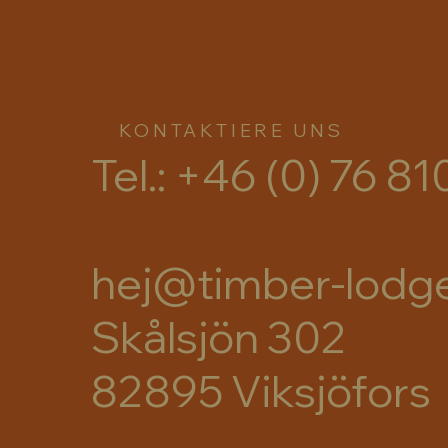
KONTAKTIERE UNS
Tel.: +46 (0) 76 81
hej@timber-lodg
Skålsjön 302
82895 Viksjöfors